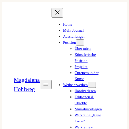
Zum
Inhalt
springen
Home
Mein Journal
Ausstellungen
Position
Über mich
Künstlerische
Position
Projekte
Cuteness in der
Magdalena
Kunst
Werke erwerben
Hohlweg
Handverlesen
Editionen &
Objekte
Miniaturcollagen
Werkreihe „Neue
Liebe“
Werkreihe -