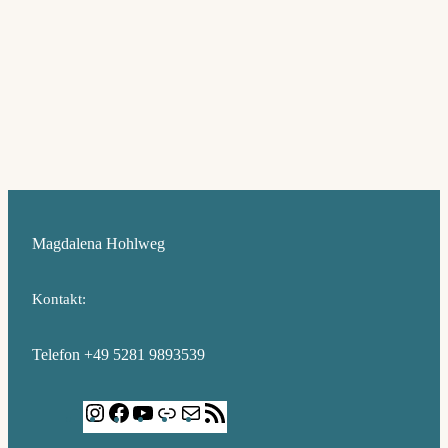
Magdalena Hohlweg
Kontakt:
Telefon +49 5281 9893539
I
F
Y
L
E
R
n
a
o
i
-
S