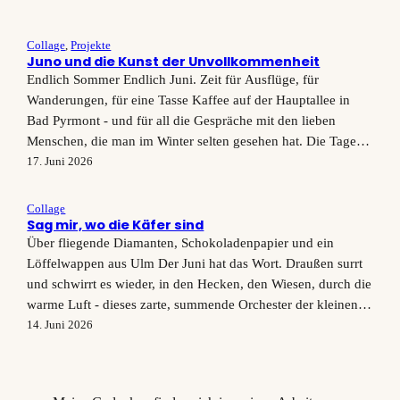
Collage
, 
Projekte
Juno und die Kunst der Unvollkommenheit
Endlich Sommer Endlich Juni. Zeit für Ausflüge, für
Wanderungen, für eine Tasse Kaffee auf der Hauptallee in
Bad Pyrmont - und für all die Gespräche mit den lieben
Menschen, die man im Winter selten gesehen hat. Die Tage
werden lang, die Wiesen üppig und das Licht fällt so
17. Juni 2026
großzügig durch die Fenster meines Ateliers, dass…
Collage
Sag mir, wo die Käfer sind
Über fliegende Diamanten, Schokoladenpapier und ein
Löffelwappen aus Ulm Der Juni hat das Wort. Draußen surrt
und schwirrt es wieder, in den Hecken, den Wiesen, durch die
warme Luft - dieses zarte, summende Orchester der kleinen
Lebewesen, das mich jeden Sommer aufs Neue entzückt.
14. Juni 2026
Nicht alle teilen meine Begeisterung, ich weiß. Wer jetzt
innerlich schon…