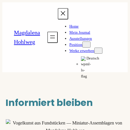
Zum
Inhalt
springen
Home
Magdalena
Mein Journal
Ausstellungen
Hohlweg
Position
Werke erwerben
Deutsch
Informiert bleiben