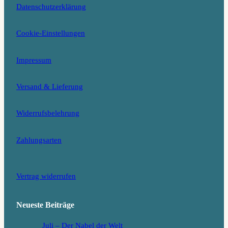
Datenschutzerklärung
a
k
d
m
Cookie-Einstellungen
Impressum
Versand & Lieferung
Widerrufsbelehrung
Zahlungsarten
Vertrag widerrufen
Neueste Beiträge
Juli – Der Nabel der Welt