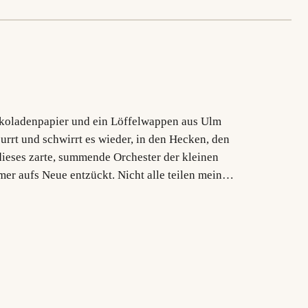
koladenpapier und ein Löffelwappen aus Ulm
urrt und schwirrt es wieder, in den Hecken, den
dieses zarte, summende Orchester der kleinen
r aufs Neue entzückt. Nicht alle teilen meine
zt innerlich schon…