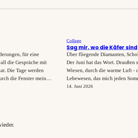
Collage
Sag mir, wo die Käfer sind
derungen, für eine
Über fliegende Diamanten, Scho
 all die Gespräche mit
Der Juni hat das Wort. Draußen s
hat. Die Tage werden
Wiesen, durch die warme Luft - 
durch die Fenster meines
Lebewesen, das mich jeden Somme
Begeisterung, ich weiß. Wer jet
14. Juni 2026
ieder.